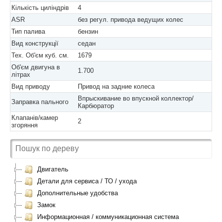
Кількість циліндрів
4
ASR
без регул. привода ведущих колес
Тип палива
бензин
Вид конструкції
седан
Тех. Об'єм куб. см.
1679
Об'єм двигуна в
1.700
літрах
Вид приводу
Привод на задние колеса
Впрыскивание во впускной коллектор/
Заправка пального
Карбюратор
Клапанів/камер
2
згоряння
Двигатель
Детали для сервиса / ТО / ухода
Дополнительные удобства
Замок
Информационная / коммуникационная система