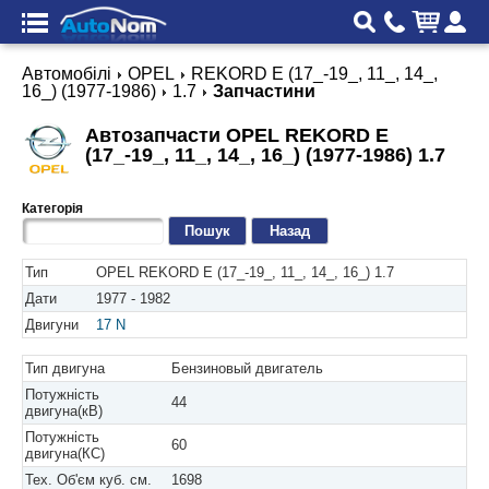
Автомобілі
OPEL
REKORD E (17_-19_, 11_, 14_,
16_) (1977-1986)
1.7
Запчастини
Автозапчасти OPEL REKORD E
(17_-19_, 11_, 14_, 16_) (1977-1986) 1.7
Категорія
Назад
Тип
OPEL REKORD E (17_-19_, 11_, 14_, 16_) 1.7
Дати
1977 - 1982
Двигуни
17 N
Тип двигуна
Бензиновый двигатель
Потужність
44
двигуна(кВ)
Потужність
60
двигуна(КС)
Тех. Об'єм куб. см.
1698