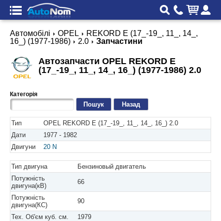
Автомобілі
OPEL
REKORD E (17_-19_, 11_, 14_,
16_) (1977-1986)
2.0
Запчастини
Автозапчасти OPEL REKORD E
(17_-19_, 11_, 14_, 16_) (1977-1986) 2.0
Категорія
Назад
Тип
OPEL REKORD E (17_-19_, 11_, 14_, 16_) 2.0
Дати
1977 - 1982
Двигуни
20 N
Тип двигуна
Бензиновый двигатель
Потужність
66
двигуна(кВ)
Потужність
90
двигуна(КС)
Тех. Об'єм куб. см.
1979