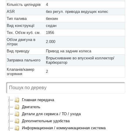
Кількість циліндрів
4
ASR
без регул. привода ведущих колес
Тип палива
бензин
Вид конструкції
седан
Тех. Об'єм куб. см.
1956
Об'єм двигуна в
2.000
літрах
Вид приводу
Привод на задние колеса
Впрыскивание во впускной коллектор/
Заправка пального
Карбюратор
Клапанів/камер
2
згоряння
Главная передача
Двигатель
Детали для сервиса / ТО / ухода
Дополнительные удобства
Информационная / коммуникационная система