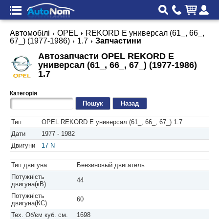
Автомобілі
OPEL
REKORD E универсал (61_, 66_,
67_) (1977-1986)
1.7
Запчастини
Автозапчасти OPEL REKORD E
универсал (61_, 66_, 67_) (1977-1986)
1.7
Категорія
Назад
Тип
OPEL REKORD E универсал (61_, 66_, 67_) 1.7
Дати
1977 - 1982
Двигуни
17 N
Тип двигуна
Бензиновый двигатель
Потужність
44
двигуна(кВ)
Потужність
60
двигуна(КС)
Тех. Об'єм куб. см.
1698