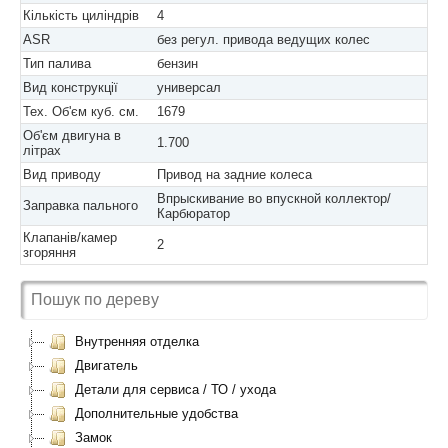
Кількість циліндрів
4
ASR
без регул. привода ведущих колес
Тип палива
бензин
Вид конструкції
универсал
Тех. Об'єм куб. см.
1679
Об'єм двигуна в
1.700
літрах
Вид приводу
Привод на задние колеса
Впрыскивание во впускной коллектор/
Заправка пального
Карбюратор
Клапанів/камер
2
згоряння
Внутренняя отделка
Двигатель
Детали для сервиса / ТО / ухода
Дополнительные удобства
Замок