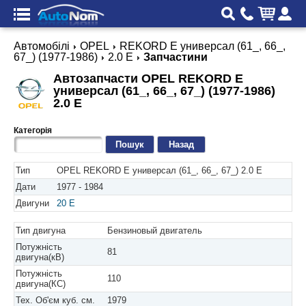
Автомобілі
OPEL
REKORD E универсал (61_, 66_,
67_) (1977-1986)
2.0 E
Запчастини
Автозапчасти OPEL REKORD E
универсал (61_, 66_, 67_) (1977-1986)
2.0 E
Категорія
Назад
Тип
OPEL REKORD E универсал (61_, 66_, 67_) 2.0 E
Дати
1977 - 1984
Двигуни
20 E
Тип двигуна
Бензиновый двигатель
Потужність
81
двигуна(кВ)
Потужність
110
двигуна(КС)
Тех. Об'єм куб. см.
1979