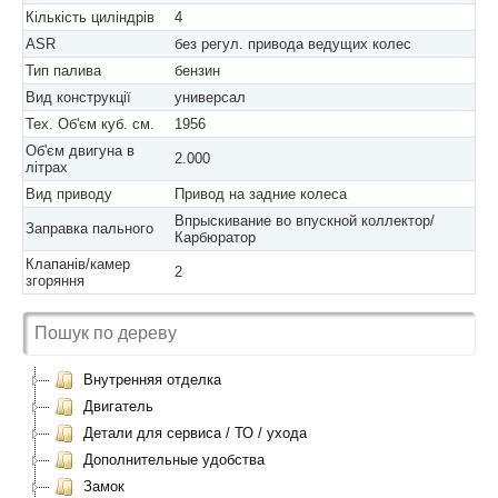
Кількість циліндрів
4
ASR
без регул. привода ведущих колес
Тип палива
бензин
Вид конструкції
универсал
Тех. Об'єм куб. см.
1956
Об'єм двигуна в
2.000
літрах
Вид приводу
Привод на задние колеса
Впрыскивание во впускной коллектор/
Заправка пального
Карбюратор
Клапанів/камер
2
згоряння
Внутренняя отделка
Двигатель
Детали для сервиса / ТО / ухода
Дополнительные удобства
Замок