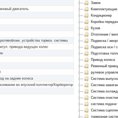
Замок
иновый двигатель
Комплектующие
Кондиционер
Коробка передач
Кузов
Отопление / вен
противоблокк. устройства тормоз. системы
Подвеска / амор
регул. привода ведущих колес
Подвеска оси / с
ин
Подготовка топл
Привод колеса
Ременный приво
0
рулевое управл
од на задние колеса
Система выпуск
скивание во впускной коллектор/Карбюратор
Система зажиган
Система охлажд
Система очистки
система подачи 
Система сцеплен
тормозная систе