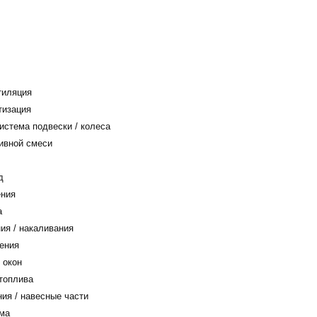
тиляция
тизация
истема подвески / колеса
ивной смеси
д
ения
а
ия / накаливания
ения
 окон
топлива
ия / навесные части
ма