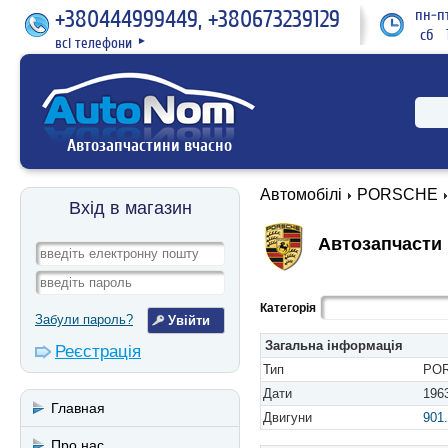
+380444999449, +380673239129
пн-пт
сб 1
всі телефони
►
Автозапчастини вчасно
Автомобілі
PORSCHE
Вхід в магазин
Автозапчасти 
Категорія
Забули пароль?
Загальна інформація
Реєстрація
Тип
POR
Дати
1963
Главная
Двигуни
901
Про нас