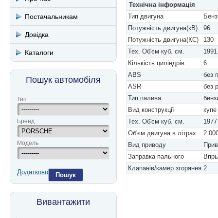
Технічна інформація
Постачальникам
Тип двигуна
Бенз
Потужність двигуна(кВ)
96
Довідка
Потужність двигуна(КС)
130
Тех. Об'єм куб. см.
1991
Каталоги
Кількість циліндрів
6
ABS
без 
Пошук автомобіля
ASR
без 
Тип палива
бенз
Тип
Вид конструкції
купе
Бренд
Тех. Об'єм куб. см.
1977
Об'єм двигуна в літрах
2.00
Модель
Вид приводу
Прив
Заправка пального
Впры
Клапанів/камер згоряння
2
Додатково
Пошук
Вивантажити