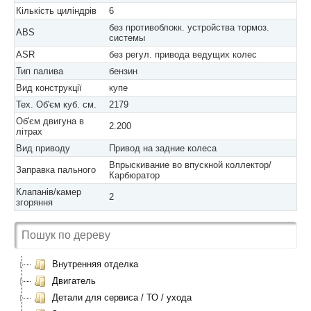
Кількість циліндрів
6
без противоблокк. устройства тормоз.
ABS
системы
ASR
без регул. привода ведущих колес
Тип палива
бензин
Вид конструкції
купе
Тех. Об'єм куб. см.
2179
Об'єм двигуна в
2.200
літрах
Вид приводу
Привод на задние колеса
Впрыскивание во впускной коллектор/
Заправка пального
Карбюратор
Клапанів/камер
2
згоряння
Внутренняя отделка
Двигатель
Детали для сервиса / ТО / ухода