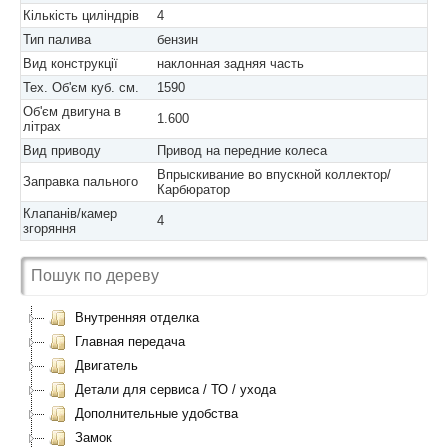
Кількість циліндрів
4
Тип палива
бензин
Вид конструкції
наклонная задняя часть
Тех. Об'єм куб. см.
1590
Об'єм двигуна в
1.600
літрах
Вид приводу
Привод на передние колеса
Впрыскивание во впускной коллектор/
Заправка пального
Карбюратор
Клапанів/камер
4
згоряння
Внутренняя отделка
Главная передача
Двигатель
Детали для сервиса / ТО / ухода
Дополнительные удобства
Замок