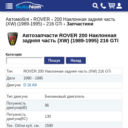
Автомобілі
ROVER
200 Наклонная задняя часть
(XW) (1989-1995)
216 GTi
Запчастини
Автозапчасти ROVER 200 Наклонная
задняя часть (XW) (1989-1995) 216 GTi
Категорія
Назад
Тип
ROVER 200 Наклонная задняя часть (XW) 216 GTi
Дати
1990 - 1995
Двигуни
D 16 A9
Тип двигуна
Бензиновый двигатель
Потужність
96
двигуна(кВ)
Потужність
130
двигуна(КС)
Тех. Об'єм куб. см.
1590