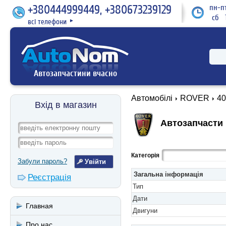
+380444999449, +380673239129
пн-пт
сб 1
всі телефони
►
Автозапчастини вчасно
Автомобілі
ROVER
40
Вхід в магазин
Автозапчасти 
Категорія
Забули пароль?
Загальна інформація
Реєстрація
Тип
Дати
Главная
Двигуни
Про нас