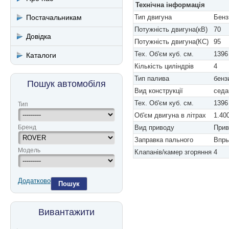
Технічна інформація
Постачальникам
Тип двигуна
Бенз
Потужність двигуна(кВ)
70
Довідка
Потужність двигуна(КС)
95
Тех. Об'єм куб. см.
1396
Каталоги
Кількість циліндрів
4
Тип палива
бенз
Пошук автомобіля
Вид конструкції
седа
Тех. Об'єм куб. см.
1396
Тип
Об'єм двигуна в літрах
1.40
Бренд
Вид приводу
Прив
Заправка пального
Впры
Модель
Клапанів/камер згоряння
4
Додатково
Пошук
Вивантажити