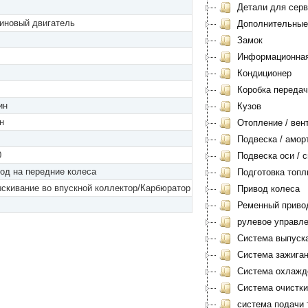
Детали для серви
иновый двигатель
Дополнительные
Замок
Информационная 
Кондиционер
Коробка передач
ин
Кузов
н
Отопление / вен
Подвеска / амор
0
Подвеска оси / с
од на передние колеса
Подготовка топл
скивание во впускной коллектор/Карбюратор
Привод колеса
Ременный приво
рулевое управл
Система выпуск
Система зажиган
Система охлажд
Система очистки
система подачи 