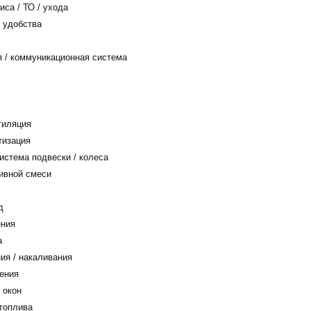
са / ТО / ухода
 удобства
/ коммуникационная система
тиляция
тизация
истема подвески / колеса
ивной смеси
д
ения
а
ия / накаливания
ения
 окон
топлива