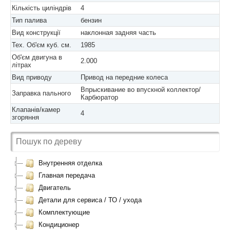
Кількість циліндрів
4
Тип палива
бензин
Вид конструкції
наклонная задняя часть
Тех. Об'єм куб. см.
1985
Об'єм двигуна в
2.000
літрах
Вид приводу
Привод на передние колеса
Впрыскивание во впускной коллектор/
Заправка пального
Карбюратор
Клапанів/камер
4
згоряння
Внутренняя отделка
Главная передача
Двигатель
Детали для сервиса / ТО / ухода
Комплектующие
Кондиционер