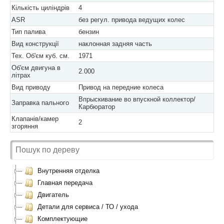
Кількість циліндрів
4
ASR
без регул. привода ведущих колес
Тип палива
бензин
Вид конструкції
наклонная задняя часть
Тех. Об'єм куб. см.
1971
Об'єм двигуна в
2.000
літрах
Вид приводу
Привод на передние колеса
Впрыскивание во впускной коллектор/
Заправка пального
Карбюратор
Клапанів/камер
2
згоряння
Внутренняя отделка
Главная передача
Двигатель
Детали для сервиса / ТО / ухода
Комплектующие