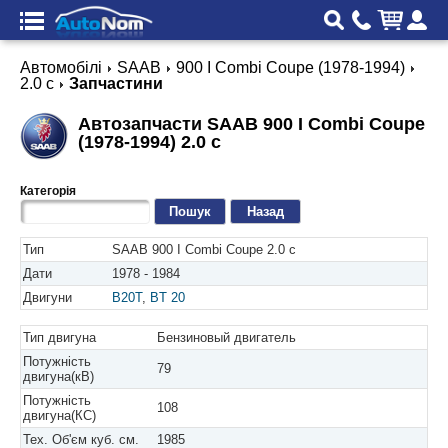
Автомобілі
SAAB
900 I Combi Coupe (1978-1994)
2.0 c
Запчастини
Автозапчасти SAAB 900 I Combi Coupe
(1978-1994) 2.0 c
Категорія
Назад
Тип
SAAB 900 I Combi Coupe 2.0 c
Дати
1978 - 1984
Двигуни
B20T
,
BT 20
Тип двигуна
Бензиновый двигатель
Потужність
79
двигуна(кВ)
Потужність
108
двигуна(КС)
Тех. Об'єм куб. см.
1985