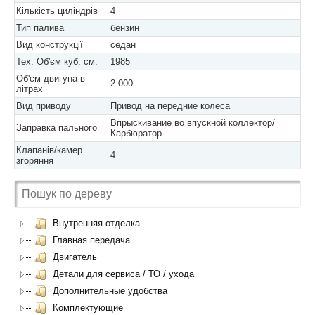
Кількість циліндрів
4
Тип палива
бензин
Вид конструкції
седан
Тех. Об'єм куб. см.
1985
Об'єм двигуна в
2.000
літрах
Вид приводу
Привод на передние колеса
Впрыскивание во впускной коллектор/
Заправка пального
Карбюратор
Клапанів/камер
4
згоряння
Внутренняя отделка
Главная передача
Двигатель
Детали для сервиса / ТО / ухода
Дополнительные удобства
Комплектующие