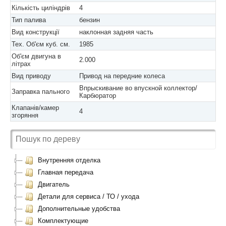
Кількість циліндрів
4
Тип палива
бензин
Вид конструкції
наклонная задняя часть
Тех. Об'єм куб. см.
1985
Об'єм двигуна в
2.000
літрах
Вид приводу
Привод на передние колеса
Впрыскивание во впускной коллектор/
Заправка пального
Карбюратор
Клапанів/камер
4
згоряння
Внутренняя отделка
Главная передача
Двигатель
Детали для сервиса / ТО / ухода
Дополнительные удобства
Комплектующие