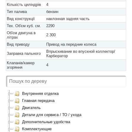
Кількість циліндрів
4
Тип палива
бензин
Вид конструкції
наклонная задняя часть
Тех. Об'єм куб. см.
2290
Об'єм двигуна в
2.300
літрах
Вид приводу
Привод на передние колеса
Впрыскивание во впускной коллектор/
Заправка пального
Карбюратор
Клапанів/камер
4
згоряння
Внутренняя отделка
Главная передача
Двигатель
Детали для сервиса / ТО / ухода
Дополнительные удобства
Комплектующие