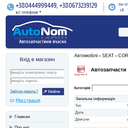
+380444999449, +380673239129
пн-пт
сб 1
всі телефони
►
Автозапчастини вчасно
Автомобілі
SEAT
CORD
Вхід в магазин
Автозапчасти 
Категорія
Забули пароль?
Загальна інформація
Реєстрація
Тип
Дати
Главная
Двигуни
Про нас