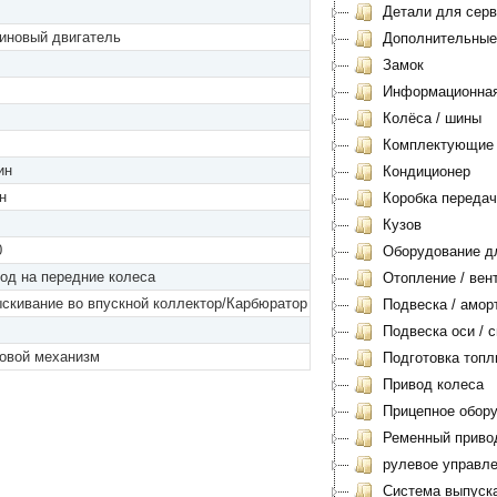
Детали для серви
иновый двигатель
Дополнительные
Замок
Информационная 
Колёса / шины
Комплектующие
ин
Кондиционер
н
Коробка передач
Кузов
0
Оборудование дл
од на передние колеса
Отопление / вен
скивание во впускной коллектор/Карбюратор
Подвеска / амор
Подвеска оси / с
овой механизм
Подготовка топл
Привод колеса
Прицепное обору
Ременный приво
рулевое управл
Система выпуск