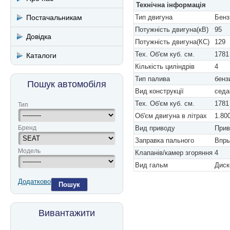
Технічна інформація
Постачальникам
Тип двигуна
Бенз
Потужність двигуна(кВ)
95
Довідка
Потужність двигуна(КС)
129
Тех. Об'єм куб. см.
1781
Каталоги
Кількість циліндрів
4
Тип палива
бенз
Пошук автомобіля
Вид конструкції
седа
Тех. Об'єм куб. см.
1781
Тип
Об'єм двигуна в літрах
1.80
Бренд
Вид приводу
Прив
Заправка пального
Впры
Модель
Клапанів/камер згоряння
4
Вид гальм
Диск
Додатково
Пошук
Вивантажити