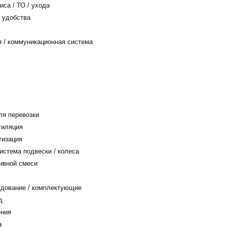
са / ТО / ухода
 удобства
/ коммуникационная система
я перевозки
тиляция
тизация
истема подвески / колеса
ивной смеси
дование / комплектующие
д
ения
а