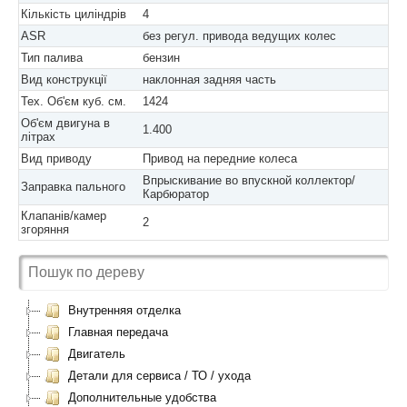
Кількість циліндрів
4
ASR
без регул. привода ведущих колес
Тип палива
бензин
Вид конструкції
наклонная задняя часть
Тех. Об'єм куб. см.
1424
Об'єм двигуна в
1.400
літрах
Вид приводу
Привод на передние колеса
Впрыскивание во впускной коллектор/
Заправка пального
Карбюратор
Клапанів/камер
2
згоряння
Внутренняя отделка
Главная передача
Двигатель
Детали для сервиса / ТО / ухода
Дополнительные удобства