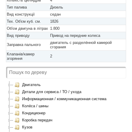
Кількість циліндрів
4
Тип палива
Дизель
Вид конструкції
седан
Тех. Об'єм куб. см.
1826
Об'єм двигуна в літрах
1.800
Вид приводу
Привод на передние колеса
двигатель с разделённой камерой
Заправка пального
сгорания
Клапанів/камер
2
згоряння
Двигатель
Детали для сервиса / ТО / ухода
Информационная / коммуникационная система
Колёса / шины
Кондиционер
Коробка передач
Кузов