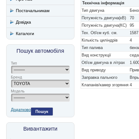
Технічна інформація
Постачальникам
Тип двигуна
Бенз
Потужність двигуна(кВ)
70
Довідка
Потужність двигуна(КС)
95
Тех. Об'єм куб. см.
1587
Каталоги
Кількість циліндрів
4
Тип палива
бенз
Пошук автомобіля
Вид конструкції
седа
Об'єм двигуна в літрах
1.60
Тип
Вид приводу
Прив
Бренд
Заправка пального
Впры
Клапанів/камер згоряння
4
Модель
Додатково
Пошук
Вивантажити