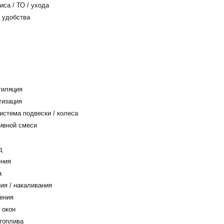
са / ТО / ухода
 удобства
тиляция
тизация
истема подвески / колеса
ивной смеси
д
ения
а
ия / накаливания
ения
 окон
топлива