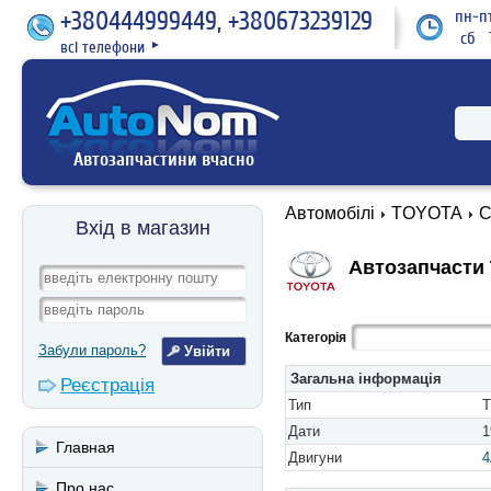
+380444999449, +380673239129
пн-пт
сб 1
всі телефони
►
Автозапчастини вчасно
Автомобілі
TOYOTA
C
Вхід в магазин
Автозапчасти 
Категорія
Забули пароль?
Загальна інформація
Реєстрація
Тип
T
Дати
1
Главная
Двигуни
4
Про нас