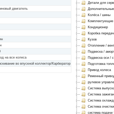
Детали для серви
иновый двигатель
Дополнительные
Колёса / шины
Комплектующие
Кондиционер
Коробка передач
ин
Кузов
н
Отопление / вен
0
Подвеска / амор
од на все колеса
Подвеска оси / с
скивание во впускной коллектор/Карбюратор
Подготовка топл
Привод колеса
Ременный приво
рулевое управл
Система выпуск
Система зажиган
Система охлажд
Система очистки
система подачи 