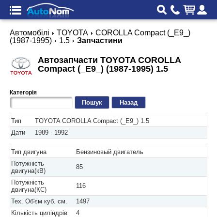
Автомобілі
TOYOTA
COROLLA Compact (_E9_)
(1987-1995)
1.5
Запчастини
Автозапчасти TOYOTA COROLLA
Compact (_E9_) (1987-1995) 1.5
Категорія
Назад
Тип
TOYOTA COROLLA Compact (_E9_) 1.5
Дати
1989 - 1992
Тип двигуна
Бензиновый двигатель
Потужність
85
двигуна(кВ)
Потужність
116
двигуна(КС)
Тех. Об'єм куб. см.
1497
Кількість циліндрів
4