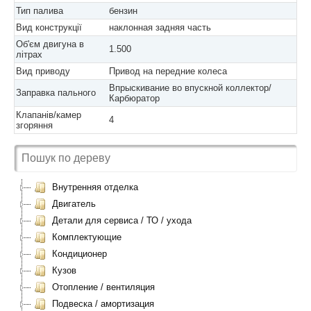
Тип палива
бензин
Вид конструкції
наклонная задняя часть
Об'єм двигуна в
1.500
літрах
Вид приводу
Привод на передние колеса
Впрыскивание во впускной коллектор/
Заправка пального
Карбюратор
Клапанів/камер
4
згоряння
Внутренняя отделка
Двигатель
Детали для сервиса / ТО / ухода
Комплектующие
Кондиционер
Кузов
Отопление / вентиляция
Подвеска / амортизация