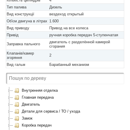
Кількість циліндрів
4
Тип палива
Дизель
Вид конструкції
вездеход открытый
Об'єм двигуна в літрах
1.600
Вид приводу
Привод на все колеса
Привід
ручная коробка передач 5-ступенчатая
двигатель с разделённой камерой
Заправка пального
сгорания
Клапанів/камер
2
згоряння
Вид гальм
Барабанный механизм
Внутренняя отделка
Главная передача
Двигатель
Детали для сервиса / ТО / ухода
Замок
Коробка передач