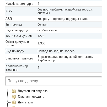
Кількість циліндрів
4
без противоблокк. устройства тормоз.
ABS
системы
ASR
без регул. привода ведущих колес
Тип палива
бензин
Вид конструкції
особый кузов
Тех. Об'єм куб. см.
1276
Об'єм двигуна в
1.300
літрах
Вид приводу
Привод на задние колеса
Впрыскивание во впускной коллектор/
Заправка пального
Карбюратор
Клапанів/камер
2
згоряння
Внутренняя отделка
Главная передача
Двигатель