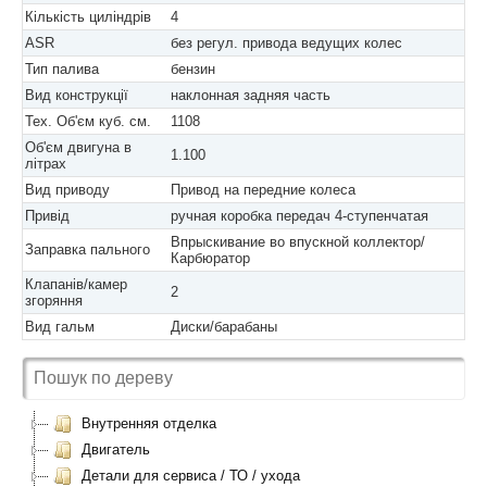
Кількість циліндрів
4
ASR
без регул. привода ведущих колес
Тип палива
бензин
Вид конструкції
наклонная задняя часть
Тех. Об'єм куб. см.
1108
Об'єм двигуна в
1.100
літрах
Вид приводу
Привод на передние колеса
Привід
ручная коробка передач 4-ступенчатая
Впрыскивание во впускной коллектор/
Заправка пального
Карбюратор
Клапанів/камер
2
згоряння
Вид гальм
Диски/барабаны
Внутренняя отделка
Двигатель
Детали для сервиса / ТО / ухода