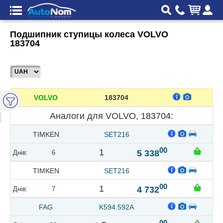
Подшипник ступицы колеса VOLVO
183704
VOLVO
183704
Аналоги для VOLVO, 183704:
TIMKEN
SET216
00
1
5 338
6
TIMKEN
SET216
00
1
4 732
7
FAG
K594.592A
00