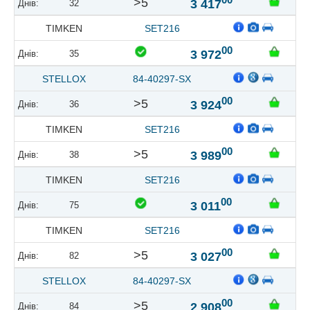
>5
3 417
32
TIMKEN
SET216
00
3 972
35
STELLOX
84-40297-SX
00
>5
3 924
36
TIMKEN
SET216
00
>5
3 989
38
TIMKEN
SET216
00
3 011
75
TIMKEN
SET216
00
>5
3 027
82
STELLOX
84-40297-SX
00
>5
2 908
84