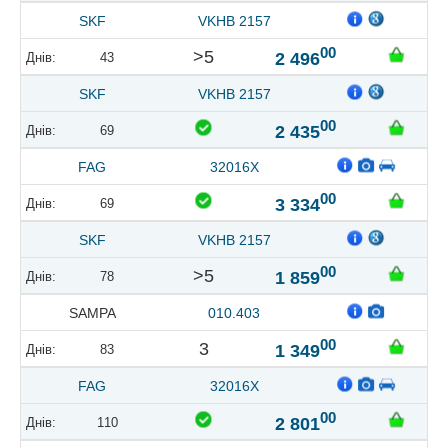
SKF
VKHB 2157
00
>5
2 496
43
SKF
VKHB 2157
00
2 435
69
FAG
32016X
00
3 334
69
SKF
VKHB 2157
00
>5
1 859
78
SAMPA
010.403
00
3
1 349
83
FAG
32016X
00
2 801
110