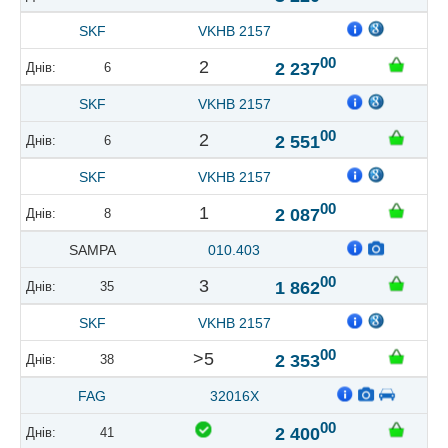
SKF
VKHB 2157
00
2
2 237
6
SKF
VKHB 2157
00
2
2 551
6
SKF
VKHB 2157
00
1
2 087
8
SAMPA
010.403
00
3
1 862
35
SKF
VKHB 2157
00
>5
2 353
38
FAG
32016X
00
2 400
41