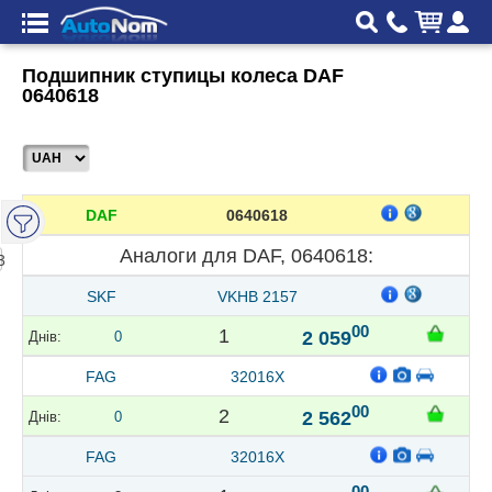
Подшипник ступицы колеса DAF
0640618
DAF
0640618
Аналоги для DAF, 0640618:
3
SKF
VKHB 2157
00
1
2 059
0
FAG
32016X
00
2
2 562
0
FAG
32016X
00