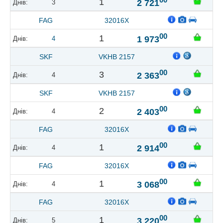
1
2 721
3
FAG
32016X
00
1
1 973
4
SKF
VKHB 2157
00
3
2 363
4
SKF
VKHB 2157
00
2
2 403
4
FAG
32016X
00
1
2 914
4
FAG
32016X
00
1
3 068
4
FAG
32016X
00
1
3 220
5