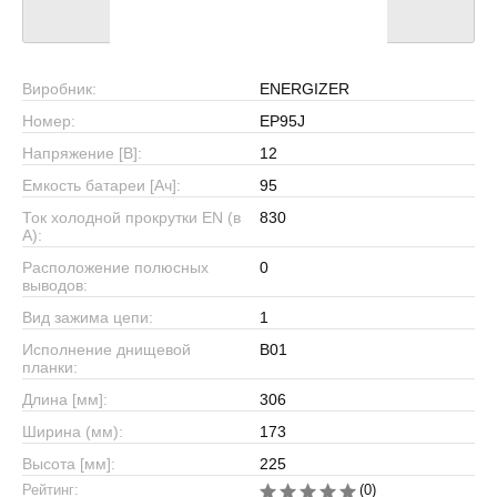
Виробник:
ENERGIZER
Номер:
EP95J
Напряжение [В]:
12
Емкость батареи [Ач]:
95
Ток холодной прокрутки EN (в
830
А):
Расположение полюсных
0
выводов:
Вид зажима цепи:
1
Исполнение днищевой
B01
планки:
Длина [мм]:
306
Ширина (мм):
173
Высота [мм]:
225
Рейтинг:
(0)