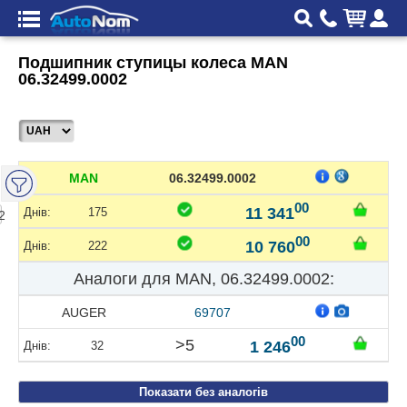
Подшипник ступицы колеса MAN
06.32499.0002
MAN
06.32499.0002
00
11 341
175
2
00
10 760
222
Аналоги для MAN, 06.32499.0002:
AUGER
69707
00
>5
1 246
32
Показати без аналогів