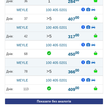
1
284
36
MEYLE
100 405 0201
00
>5
407
37
MEYLE
100 405 0201
00
>5
317
42
MEYLE
100 405 0201
00
450
68
MEYLE
100 405 0201
00
>5
366
78
MEYLE
100 405 0201
00
409
113
Показати без аналогів