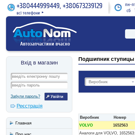
+380444999449, +380673239129
пн-пт
сб 1
всі телефони
►
Автозапчастини вчасно
Подшипник ступицы 
Вхід в магазин
Забули пароль?
Реєстрація
Виробник
Номер
Главная
VOLVO
1652563
Аналоги для VOLVO, 1652563
Про нас