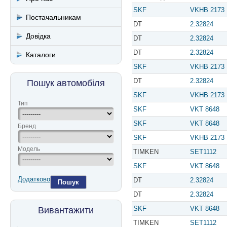
SKF
VKHB 2173
Постачальникам
DT
2.32824
Довідка
DT
2.32824
DT
2.32824
Каталоги
SKF
VKHB 2173
DT
2.32824
Пошук автомобіля
SKF
VKHB 2173
Тип
SKF
VKT 8648
SKF
VKT 8648
Бренд
SKF
VKHB 2173
Модель
TIMKEN
SET1112
SKF
VKT 8648
Додатково
DT
2.32824
Пошук
DT
2.32824
SKF
VKT 8648
Вивантажити
TIMKEN
SET1112