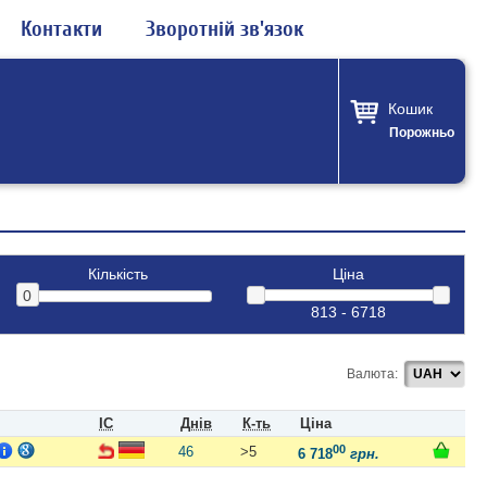
Контакти
Зворотній зв'язок
Кошик
Порожньо
Кількість
Ціна
0
Валюта:
ІС
Днів
К-ть
Ціна
00
46
>5
6 718
грн.