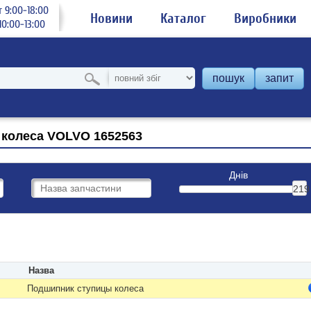
 9:00-18:00
Новини
Каталог
Виробники
0:00-13:00
пошук
запит
колеса VOLVO 1652563
Днів
219
Назва
Подшипник ступицы колеса
: