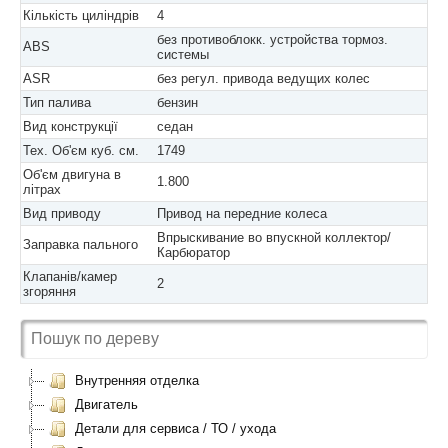
Кількість циліндрів
4
без противоблокк. устройства тормоз.
ABS
системы
ASR
без регул. привода ведущих колес
Тип палива
бензин
Вид конструкції
седан
Тех. Об'єм куб. см.
1749
Об'єм двигуна в
1.800
літрах
Вид приводу
Привод на передние колеса
Впрыскивание во впускной коллектор/
Заправка пального
Карбюратор
Клапанів/камер
2
згоряння
Внутренняя отделка
Двигатель
Детали для сервиса / ТО / ухода