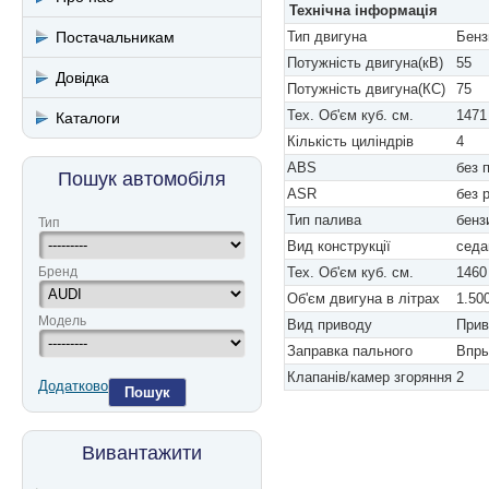
Технічна інформація
Постачальникам
Тип двигуна
Бенз
Потужність двигуна(кВ)
55
Довідка
Потужність двигуна(КС)
75
Тех. Об'єм куб. см.
1471
Каталоги
Кількість циліндрів
4
ABS
без 
Пошук автомобіля
ASR
без 
Тип палива
бенз
Тип
Вид конструкції
седа
Бренд
Тех. Об'єм куб. см.
1460
Об'єм двигуна в літрах
1.50
Модель
Вид приводу
Прив
Заправка пального
Впры
Клапанів/камер згоряння
2
Додатково
Пошук
Вивантажити