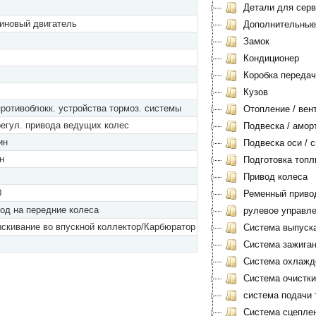
Детали для серви
иновый двигатель
Дополнительные
Замок
Кондиционер
Коробка передач
Кузов
противоблокк. устройства тормоз. системы
Отопление / вен
регул. привода ведущих колес
Подвеска / амор
ин
Подвеска оси / с
н
Подготовка топл
Привод колеса
0
Ременный приво
од на передние колеса
рулевое управл
скивание во впускной коллектор/Карбюратор
Система выпуск
Система зажиган
Система охлажд
Система очистки
система подачи 
Система сцеплен