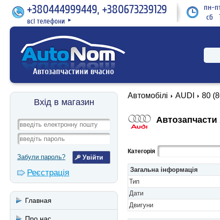
+380444999449, +380673239129
пн-пт
сб 1
всі телефони
►
Автозапчастини вчасно
Автомобілі
AUDI
80 (8
Вхід в магазин
Автозапчасти A
Категорія
Забули пароль?
Загальна інформація
Реєстрація
Тип
Дати
Главная
Двигуни
Про нас