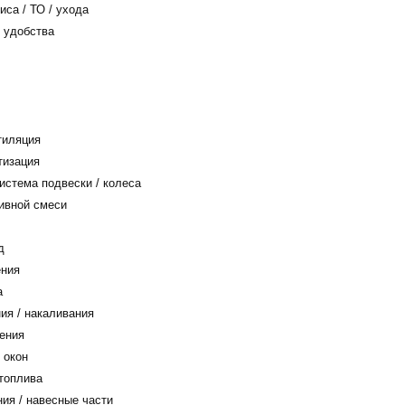
са / ТО / ухода
 удобства
тиляция
тизация
истема подвески / колеса
ивной смеси
д
ения
а
ия / накаливания
ения
 окон
топлива
ия / навесные части