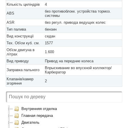
Кількість циліндрів
4
без противоблокк. устройства тормоз.
ABS
системы
ASR
без регул. привода ведущих колес
Тип палива
бензин
Вид конструкції
седан
Тех. Об'єм куб. см.
1577
Об'єм двигуна в
1.600
літрах
Вид приводу
Привод на передние колеса
Впрыскивание во впускной коллектор/
Заправка пального
Карбюратор
Клапанів/камер
2
згоряння
Внутренняя отделка
Главная передача
Двигатель