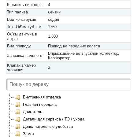
Кількість циліндрів
4
Тип палива
бензин
Вид конструкції
седан
Тех. Об'єм куб. см.
1760
Об'єм двигуна в
1.800
літрах
Вид приводу
Привод на передние колеса
Впрыскивание во впускной коллектор/
Заправка пального
Карбюратор
Клапанів/камер
2
згоряння
Внутренняя отделка
Главная передача
Двигатель
Детали для сервиса / ТО / ухода
Дополнительные удобства
Замок