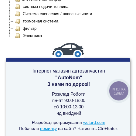
система подачи топлива
Система сцепления / навесные части
тормозная система
фильтр
Электрика
Інтернет магазин автозапчастин
"AutoNom"
З нами по дорозі!
КНОПКА
СВЯЗИ
Розклад Роботи
пн-пт 9:00-18:00
сб 10:00-13:00
нд вихідний
Розробка,програмування
welard.com
Побачили
помилку
на сайті? Натисніть Ctrl+Enter.