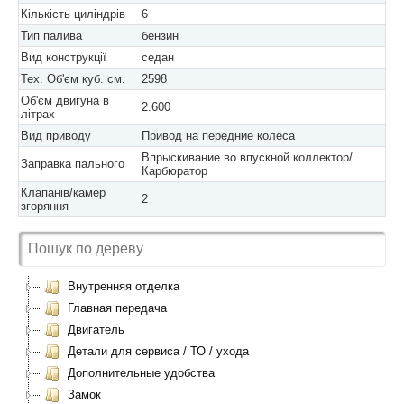
Кількість циліндрів
6
Тип палива
бензин
Вид конструкції
седан
Тех. Об'єм куб. см.
2598
Об'єм двигуна в
2.600
літрах
Вид приводу
Привод на передние колеса
Впрыскивание во впускной коллектор/
Заправка пального
Карбюратор
Клапанів/камер
2
згоряння
Внутренняя отделка
Главная передача
Двигатель
Детали для сервиса / ТО / ухода
Дополнительные удобства
Замок