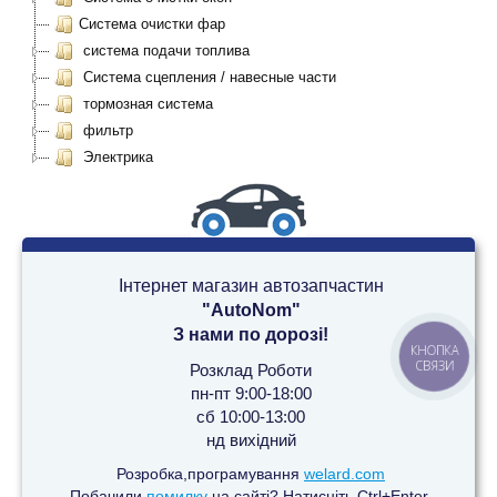
Система очистки фар
система подачи топлива
Система сцепления / навесные части
тормозная система
фильтр
Электрика
Інтернет магазин автозапчастин
"AutoNom"
З нами по дорозі!
КНОПКА
СВЯЗИ
Розклад Роботи
пн-пт 9:00-18:00
сб 10:00-13:00
нд вихідний
Розробка,програмування
welard.com
Побачили
помилку
на сайті? Натисніть Ctrl+Enter.