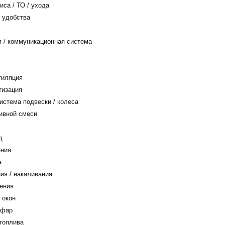
са / ТО / ухода
 удобства
/ коммуникационная система
тиляция
тизация
истема подвески / колеса
ивной смеси
д
ения
а
ия / накаливания
ения
 окон
 фар
топлива