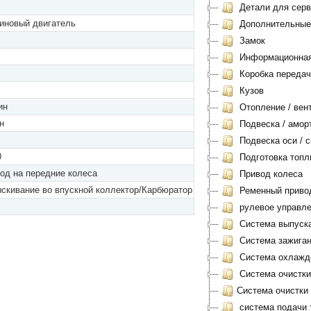
Детали для серви
иновый двигатель
Дополнительные
Замок
Информационная 
Коробка передач
Кузов
ин
Отопление / вен
н
Подвеска / амор
Подвеска оси / с
0
Подготовка топл
од на передние колеса
Привод колеса
скивание во впускной коллектор/Карбюратор
Ременный приво
рулевое управл
Система выпуск
Система зажиган
Система охлажд
Система очистки
Система очистки
система подачи 