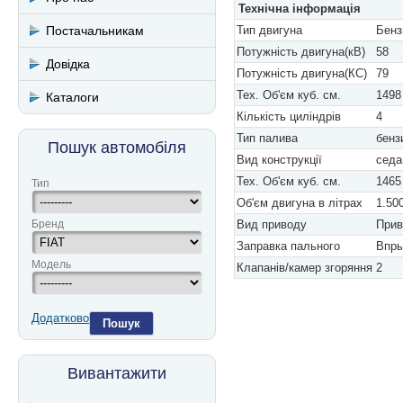
Технічна інформація
Постачальникам
Тип двигуна
Бенз
Потужність двигуна(кВ)
58
Довідка
Потужність двигуна(КС)
79
Тех. Об'єм куб. см.
1498
Каталоги
Кількість циліндрів
4
Тип палива
бенз
Пошук автомобіля
Вид конструкції
седа
Тех. Об'єм куб. см.
1465
Тип
Об'єм двигуна в літрах
1.50
Бренд
Вид приводу
Прив
Заправка пального
Впры
Модель
Клапанів/камер згоряння
2
Додатково
Пошук
Вивантажити