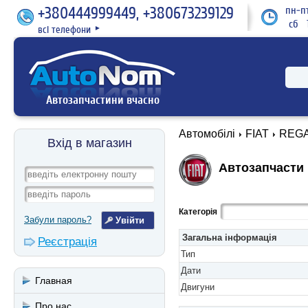
+380444999449, +380673239129
пн-пт
сб 1
всі телефони
►
Автозапчастини вчасно
Автомобілі
FIAT
REGAT
Вхід в магазин
Автозапчасти F
Категорія
Забули пароль?
Загальна інформація
Реєстрація
Тип
Дати
Главная
Двигуни
Про нас