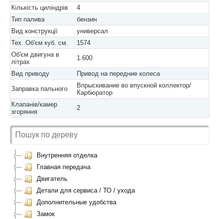
Кількість циліндрів
4
Тип палива
бензин
Вид конструкції
универсал
Тех. Об'єм куб. см.
1574
Об'єм двигуна в
1.600
літрах
Вид приводу
Привод на передние колеса
Впрыскивание во впускной коллектор/
Заправка пального
Карбюратор
Клапанів/камер
2
згоряння
Внутренняя отделка
Главная передача
Двигатель
Детали для сервиса / ТО / ухода
Дополнительные удобства
Замок