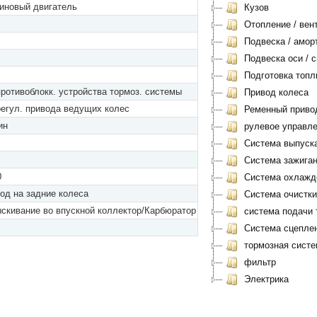
иновый двигатель
Кузов
Отопление / вен
Подвеска / амор
Подвеска оси / с
Подготовка топл
противоблокк. устройства тормоз. системы
Привод колеса
регул. привода ведущих колес
Ременный приво
ин
рулевое управл
Система выпуск
Система зажиган
0
Система охлажд
од на задние колеса
Система очистки
скивание во впускной коллектор/Карбюратор
система подачи 
Система сцеплен
тормозная систе
фильтр
Электрика