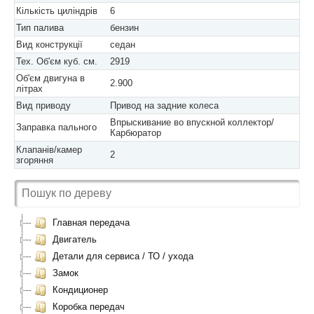
Кількість циліндрів
6
Тип палива
бензин
Вид конструкції
седан
Тех. Об'єм куб. см.
2919
Об'єм двигуна в
2.900
літрах
Вид приводу
Привод на задние колеса
Впрыскивание во впускной коллектор/
Заправка пального
Карбюратор
Клапанів/камер
2
згоряння
Главная передача
Двигатель
Детали для сервиса / ТО / ухода
Замок
Кондиционер
Коробка передач