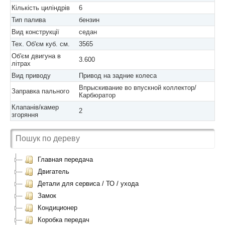
Кількість циліндрів
6
Тип палива
бензин
Вид конструкції
седан
Тех. Об'єм куб. см.
3565
Об'єм двигуна в
3.600
літрах
Вид приводу
Привод на задние колеса
Впрыскивание во впускной коллектор/
Заправка пального
Карбюратор
Клапанів/камер
2
згоряння
Главная передача
Двигатель
Детали для сервиса / ТО / ухода
Замок
Кондиционер
Коробка передач