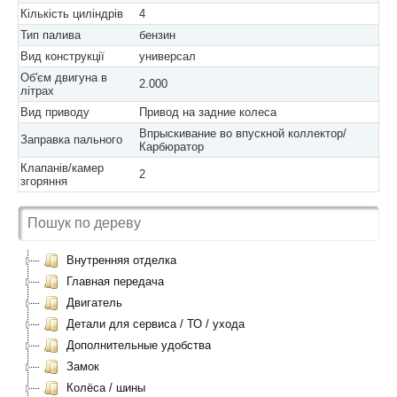
Кількість циліндрів
4
Тип палива
бензин
Вид конструкції
универсал
Об'єм двигуна в
2.000
літрах
Вид приводу
Привод на задние колеса
Впрыскивание во впускной коллектор/
Заправка пального
Карбюратор
Клапанів/камер
2
згоряння
Внутренняя отделка
Главная передача
Двигатель
Детали для сервиса / ТО / ухода
Дополнительные удобства
Замок
Колёса / шины