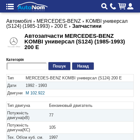
Автомобілі
MERCEDES-BENZ
KOMBI универсал
(S124) (1985-1993)
200 E
Запчастини
Автозапчасти MERCEDES-BENZ
KOMBI универсал (S124) (1985-1993)
200 E
Категорія
Назад
Тип
MERCEDES-BENZ KOMBI универсал (S124) 200 E
Дати
1992 - 1993
Двигуни
M 102.922
Тип двигуна
Бензиновый двигатель
Потужність
77
двигуна(кВ)
Потужність
105
двигуна(КС)
Тех. Об'єм куб. см.
1997