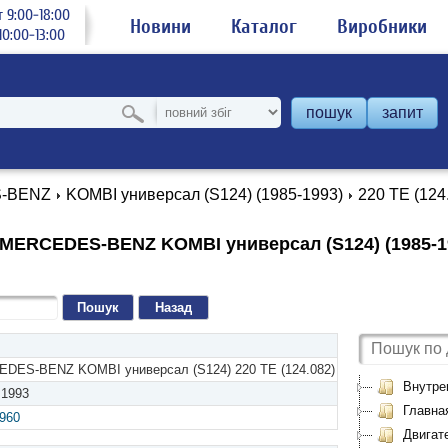
 9:00-18:00
Новини
Каталог
Виробники
0:00-13:00
пошук
запит
-BENZ
KOMBI универсал (S124) (1985-1993)
220 TE (124
MERCEDES-BENZ KOMBI универсал (S124) (1985-199
Назад
DES-BENZ KOMBI универсал (S124) 220 TE (124.082)
Внутре
 1993
Главна
.960
Двигат