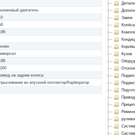
Детали 
ензиновый двигатель
Дополн
10
Замок
50
Колёса
199
Компле
Кондиц
ензин
Коробк
ниверсал
Кузов
199
Оборуд
.200
Отоплен
ривод на задние колеса
Подвеск
прыскивание во впускной коллектор/Карбюратор
Подвеск
Подгото
Привод
Прицеп
Ременн
рулево
Систем
Система