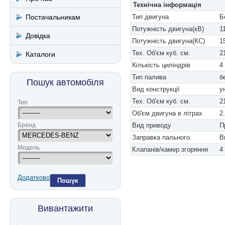
Технічна інформація
Постачальникам
Тип двигуна
Б
Потужність двигуна(кВ)
1
Довідка
Потужність двигуна(КС)
1
Тех. Об'єм куб. см.
2
Каталоги
Кількість циліндрів
4
Тип палива
б
Пошук автомобіля
Вид конструкції
у
Тех. Об'єм куб. см.
2
Тип
Об'єм двигуна в літрах
2
Бренд
Вид приводу
П
Заправка пального
В
Модель
Клапанів/камер згоряння
4
Додатково
Пошук
Вивантажити