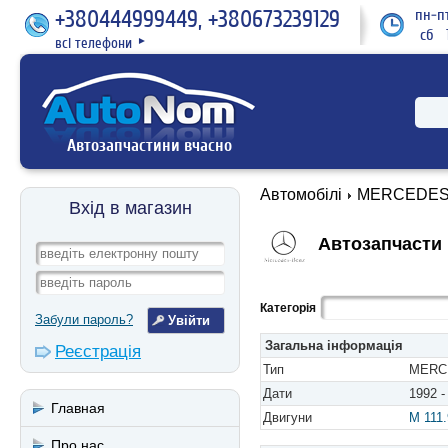
+380444999449, +380673239129
пн-пт
сб 1
всі телефони
►
Автозапчастини вчасно
Автомобілі
MERCEDES
Вхід в магазин
Автозапчасти 
Категорія
Забули пароль?
Загальна інформація
Реєстрація
Тип
MERCE
Дати
1992 -
Главная
Двигуни
M 111
Про нас