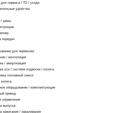
для сервиса / ТО / ухода
ительные удобства
 / шины
ктующие
ионер
а передач
ование для перевозки
ие / вентиляция
а / амортизация
а оси / система подвески / колеса
вка топливной смеси
 колеса
ное оборудование / комплектующие
ый привод
е управления
а выпуска
 зажигания / накаливания