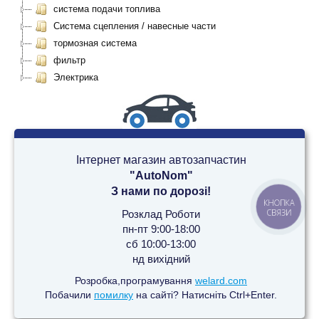
система подачи топлива
Система сцепления / навесные части
тормозная система
фильтр
Электрика
Інтернет магазин автозапчастин
"AutoNom"
З нами по дорозі!
КНОПКА
СВЯЗИ
Розклад Роботи
пн-пт 9:00-18:00
сб 10:00-13:00
нд вихідний
Розробка,програмування
welard.com
Побачили
помилку
на сайті? Натисніть Ctrl+Enter.