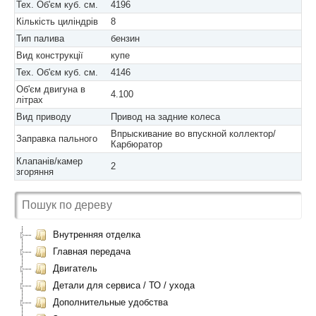
Тех. Об'єм куб. см.
4196
Кількість циліндрів
8
Тип палива
бензин
Вид конструкції
купе
Тех. Об'єм куб. см.
4146
Об'єм двигуна в
4.100
літрах
Вид приводу
Привод на задние колеса
Впрыскивание во впускной коллектор/
Заправка пального
Карбюратор
Клапанів/камер
2
згоряння
Внутренняя отделка
Главная передача
Двигатель
Детали для сервиса / ТО / ухода
Дополнительные удобства