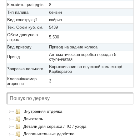
Кількість циліндрів
8
Тип палива
бензин
Вид конструкції
кабрио
Тех. Об'єм куб. см.
5439
Об'єм двигуна в
5.500
літрах
Вид приводу
Привод на задние колеса
Автоматическая коробка передач 5-
Привід
ступенчатая
Впрыскивание во впускной коллектор/
Заправка пального
Карбюратор
Клапанів/камер
3
згоряння
Внутренняя отделка
Двигатель
Детали для сервиса / ТО / ухода
Дополнительные удобства