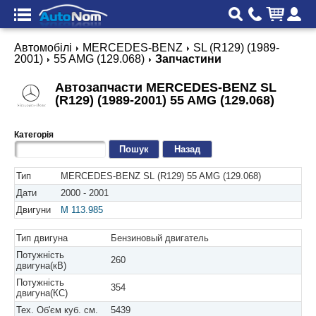
Автомобілі
MERCEDES-BENZ
SL (R129) (1989-
2001)
55 AMG (129.068)
Запчастини
Автозапчасти MERCEDES-BENZ SL
(R129) (1989-2001) 55 AMG (129.068)
Категорія
Назад
Тип
MERCEDES-BENZ SL (R129) 55 AMG (129.068)
Дати
2000 - 2001
Двигуни
M 113.985
Тип двигуна
Бензиновый двигатель
Потужність
260
двигуна(кВ)
Потужність
354
двигуна(КС)
Тех. Об'єм куб. см.
5439