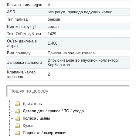
Кількість циліндрів
4
ASR
без регул. привода ведущих колес
Тип палива
бензин
Вид конструкції
седан
Тех. Об'єм куб. см.
1429
Об'єм двигуна в
1.400
літрах
Вид приводу
Привод на задние колеса
Впрыскивание во впускной коллектор/
Заправка пального
Карбюратор
Клапанів/камер
2
згоряння
Двигатель
Детали для сервиса / ТО / ухода
Колёса / шины
Кузов
Подвеска / амортизация