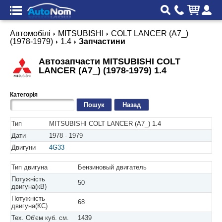
Автомобілі
MITSUBISHI
COLT LANCER (A7_)
(1978-1979)
1.4
Запчастини
Автозапчасти MITSUBISHI COLT
LANCER (A7_) (1978-1979) 1.4
Категорія
Назад
Тип
MITSUBISHI COLT LANCER (A7_) 1.4
Дати
1978 - 1979
Двигуни
4G33
Тип двигуна
Бензиновый двигатель
Потужність
50
двигуна(кВ)
Потужність
68
двигуна(КС)
Тех. Об'єм куб. см.
1439