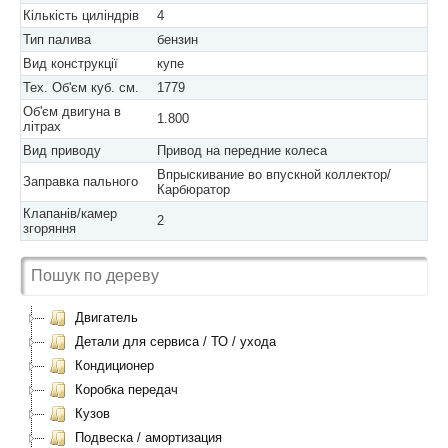
Кількість циліндрів
4
Тип палива
бензин
Вид конструкції
купе
Тех. Об'єм куб. см.
1779
Об'єм двигуна в
1.800
літрах
Вид приводу
Привод на передние колеса
Впрыскивание во впускной коллектор/
Заправка пального
Карбюратор
Клапанів/камер
2
згоряння
Двигатель
Детали для сервиса / ТО / ухода
Кондиционер
Коробка передач
Кузов
Подвеска / амортизация