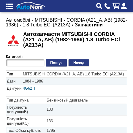
Автомобілі
MITSUBISHI
CORDIA (A21_A, AB) (1982-
1986)
1.8 Turbo ECi (A213A)
Запчастини
Автозапчасти MITSUBISHI CORDIA
(A21_A, AB) (1982-1986) 1.8 Turbo ECi
(A213A)
Категорія
Назад
Тип
MITSUBISHI CORDIA (A21_A, AB) 1.8 Turbo ECi (A213A)
Дати
1984 - 1986
Двигуни
4G62 T
Тип двигуна
Бензиновый двигатель
Потужність
100
двигуна(кВ)
Потужність
136
двигуна(КС)
Тех. Об'єм куб. см.
1795