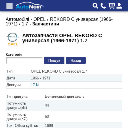
Автомобілі
OPEL
REKORD C универсал (1966-
1971)
1.7
Запчастини
Автозапчасти OPEL REKORD C
универсал (1966-1971) 1.7
Категорія
Назад
Тип
OPEL REKORD C универсал 1.7
Дати
1966 - 1971
Двигуни
17 N
Тип двигуна
Бензиновый двигатель
Потужність
44
двигуна(кВ)
Потужність
60
двигуна(КС)
Тех. Об'єм куб. см.
1698