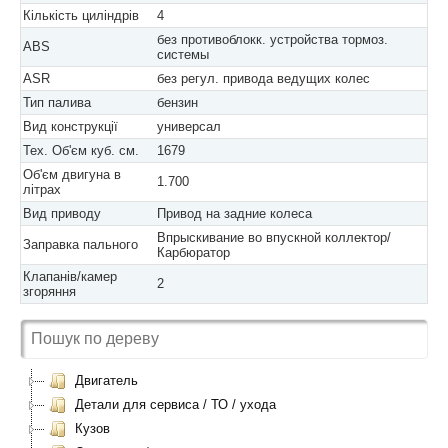
Кількість циліндрів
4
без противоблокк. устройства тормоз.
ABS
системы
ASR
без регул. привода ведущих колес
Тип палива
бензин
Вид конструкції
универсал
Тех. Об'єм куб. см.
1679
Об'єм двигуна в
1.700
літрах
Вид приводу
Привод на задние колеса
Впрыскивание во впускной коллектор/
Заправка пального
Карбюратор
Клапанів/камер
2
згоряння
Двигатель
Детали для сервиса / ТО / ухода
Кузов