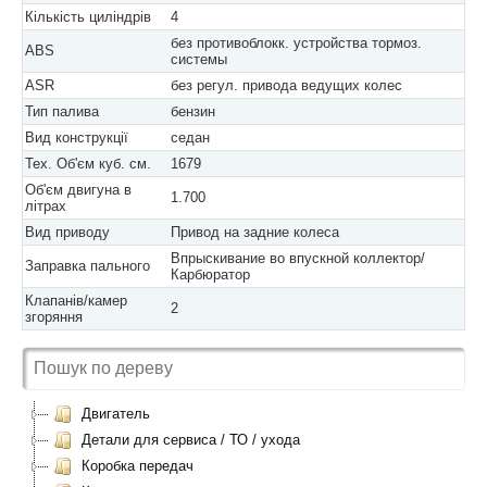
Кількість циліндрів
4
без противоблокк. устройства тормоз.
ABS
системы
ASR
без регул. привода ведущих колес
Тип палива
бензин
Вид конструкції
седан
Тех. Об'єм куб. см.
1679
Об'єм двигуна в
1.700
літрах
Вид приводу
Привод на задние колеса
Впрыскивание во впускной коллектор/
Заправка пального
Карбюратор
Клапанів/камер
2
згоряння
Двигатель
Детали для сервиса / ТО / ухода
Коробка передач