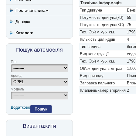
Технічна інформація
Постачальникам
Тип двигуна
Бенз
Потужність двигуна(кВ)
55
Довідка
Потужність двигуна(КС)
75
Тех. Об'єм куб. см.
1796
Каталоги
Кількість циліндрів
4
Тип палива
бенз
Пошук автомобіля
Вид конструкції
седа
Тех. Об'єм куб. см.
1796
Тип
Об'єм двигуна в літрах
1.80
Бренд
Вид приводу
Прив
Заправка пального
Впры
Модель
Клапанів/камер згоряння
2
Додатково
Пошук
Вивантажити