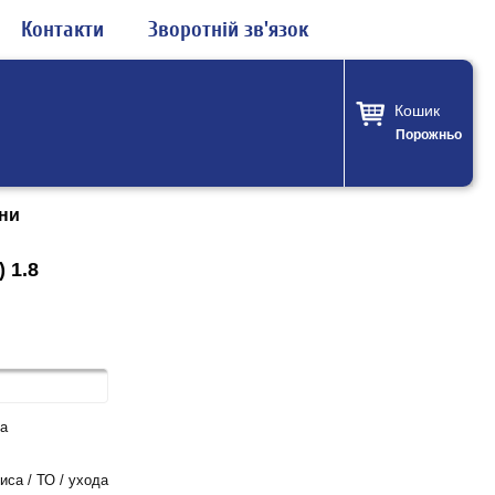
Контакти
Зворотній зв'язок
Кошик
Порожньо
ни
 1.8
а
са / ТО / ухода