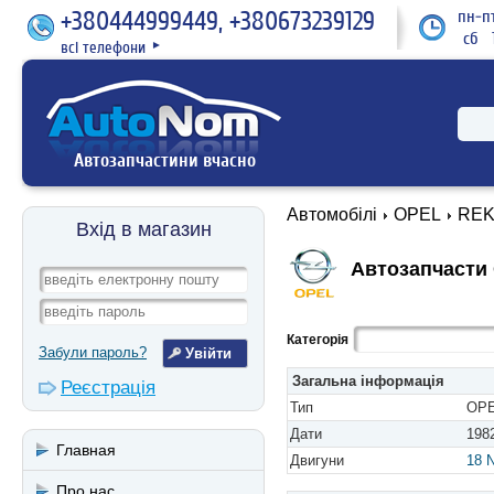
+380444999449, +380673239129
пн-пт
сб 1
всі телефони
►
Автозапчастини вчасно
Автомобілі
OPEL
REKO
Вхід в магазин
Автозапчасти O
Категорія
Забули пароль?
Загальна інформація
Реєстрація
Тип
OPE
Дати
1982
Главная
Двигуни
18 
Про нас