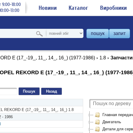
 9:00-18:00
Новини
Каталог
Виробники
0:00-13:00
пошук
запит
RD E (17_-19_, 11_, 14_, 16_) (1977-1986)
1.8
Запчасти
PEL REKORD E (17_-19_, 11_, 14_, 16_) (1977-1986)
Назад
L REKORD E (17_-19_, 11_, 14_, 16_) 1.8
Главная передач
 - 1986
Двигатель
N
Детали для серви