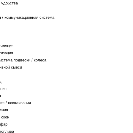
 удобства
/ коммуникационная система
тиляция
тизация
истема подвески / колеса
ивной смеси
д
ения
а
ия / накаливания
ения
 окон
 фар
топлива