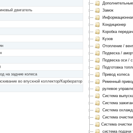
Дополнительные
иновый двигатель
Замок
Информационная 
Кондиционер
Коробка передач
Кузов
ин
Отопление / вен
н
Подвеска / амор
Подвеска оси / с
0
Подготовка топл
од на задние колеса
Привод колеса
скивание во впускной коллектор/Карбюратор
Ременный приво
рулевое управл
Система выпуск
Система зажиган
Система охлажд
Система очистки
Система очистки
система подачи 