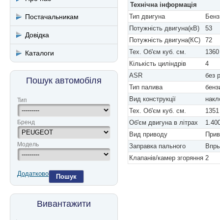
Технічна інформація
Постачальникам
Тип двигуна
Бенз
Потужність двигуна(кВ)
53
Довідка
Потужність двигуна(КС)
72
Тех. Об'єм куб. см.
1360
Каталоги
Кількість циліндрів
4
ASR
без 
Пошук автомобіля
Тип палива
бенз
Вид конструкції
накл
Тип
Тех. Об'єм куб. см.
1351
Бренд
Об'єм двигуна в літрах
1.40
Вид приводу
Прив
Модель
Заправка пального
Впры
Клапанів/камер згоряння
2
Додатково
Пошук
Вивантажити