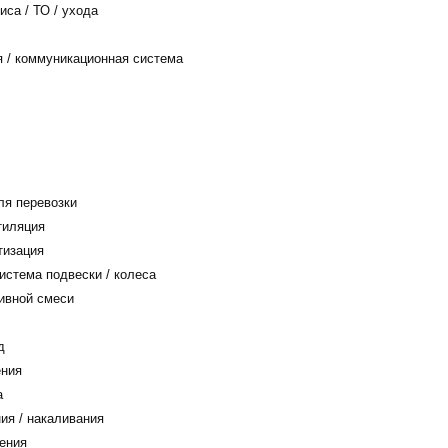
са / ТО / ухода
/ коммуникационная система
я перевозки
тиляция
тизация
истема подвески / колеса
ивной смеси
д
ения
а
ия / накаливания
ения