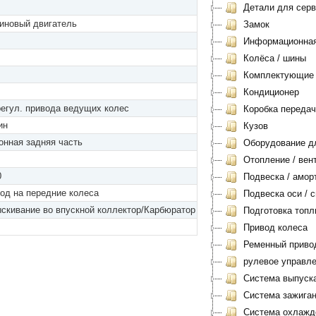
Детали для серви
иновый двигатель
Замок
Информационная 
Колёса / шины
Комплектующие
Кондиционер
регул. привода ведущих колес
Коробка передач
ин
Кузов
онная задняя часть
Оборудование дл
Отопление / вен
0
Подвеска / амор
од на передние колеса
Подвеска оси / с
скивание во впускной коллектор/Карбюратор
Подготовка топл
Привод колеса
Ременный приво
рулевое управл
Система выпуск
Система зажиган
Система охлажд