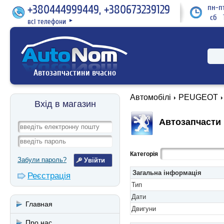
+380444999449, +380673239129
пн-пт
сб 1
всі телефони
►
Автозапчастини вчасно
Автомобілі
PEUGEOT
Вхід в магазин
Автозапчасти 
Категорія
Забули пароль?
Загальна інформація
Реєстрація
Тип
Дати
Главная
Двигуни
Про нас