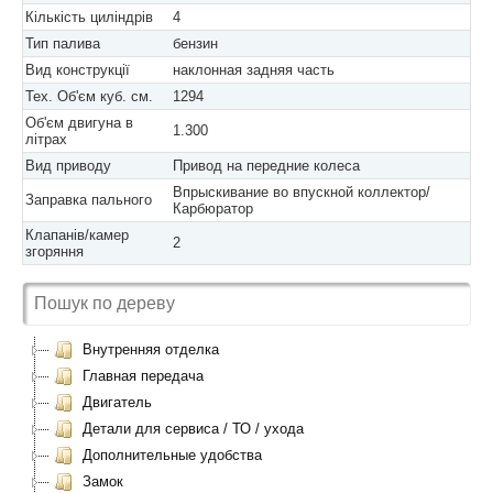
Кількість циліндрів
4
Тип палива
бензин
Вид конструкції
наклонная задняя часть
Тех. Об'єм куб. см.
1294
Об'єм двигуна в
1.300
літрах
Вид приводу
Привод на передние колеса
Впрыскивание во впускной коллектор/
Заправка пального
Карбюратор
Клапанів/камер
2
згоряння
Внутренняя отделка
Главная передача
Двигатель
Детали для сервиса / ТО / ухода
Дополнительные удобства
Замок