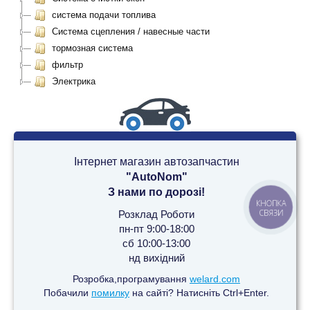
система подачи топлива
Система сцепления / навесные части
тормозная система
фильтр
Электрика
Інтернет магазин автозапчастин
"AutoNom"
З нами по дорозі!
КНОПКА
СВЯЗИ
Розклад Роботи
пн-пт 9:00-18:00
сб 10:00-13:00
нд вихідний
Розробка,програмування
welard.com
Побачили
помилку
на сайті? Натисніть Ctrl+Enter.