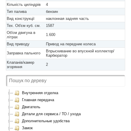
Кількість циліндрів
4
Тип палива
бензин
Вид конструкції
наклонная задняя часть
Тех. Об'єм куб. см.
1587
Об'єм двигуна в
1.600
літрах
Вид приводу
Привод на передние колеса
Впрыскивание во впускной коллектор/
Заправка пального
Карбюратор
Клапанів/камер
2
згоряння
Внутренняя отделка
Главная передача
Двигатель
Детали для сервиса / ТО / ухода
Дополнительные удобства
Замок