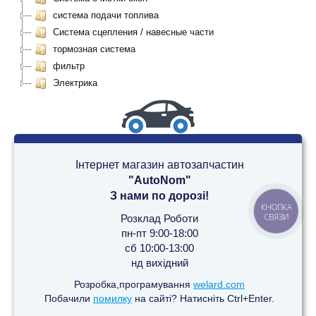
система подачи топлива
Система сцепления / навесные части
тормозная система
фильтр
Электрика
Інтернет магазин автозапчастин
"AutoNom"
З нами по дорозі!
КНОПКА
СВЯЗИ
Розклад Роботи
пн-пт 9:00-18:00
сб 10:00-13:00
нд вихідний
Розробка,програмування
welard.com
Побачили
помилку
на сайті? Натисніть Ctrl+Enter.