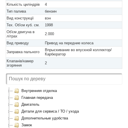
Кількість циліндрів
4
Тип палива
бензин
Вид конструкції
вэн
Тех. Об'єм куб. см.
1998
Об'єм двигуна в
2.000
літрах
Вид приводу
Привод на передние колеса
Впрыскивание во впускной коллектор/
Заправка пального
Карбюратор
Клапанів/камер
2
згоряння
Внутренняя отделка
Главная передача
Двигатель
Детали для сервиса / ТО / ухода
Дополнительные удобства
Замок